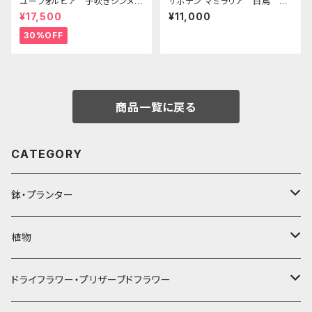
ユーフォルビア 子吹きシンメト
サボテン マミラリア 白鳥 S8
リカ 更新2024/7 S32
7/19更新
¥17,500
¥11,000
30%OFF
商品一覧に戻る
CATEGORY
鉢・プランター
陶器・セメント鉢
植物
カクトロコ
プラ鉢
多肉植物
ドライフラワー・プリザーブドフラワー