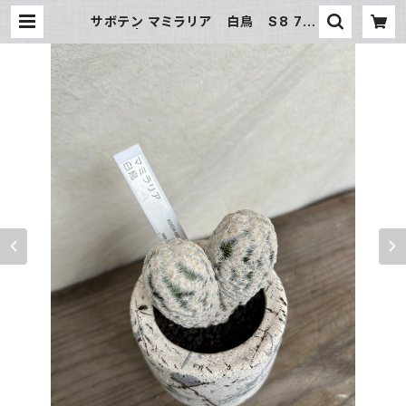
サボテン マミラリア 白鳥 S8 7/1
9更新 | leafplus -多肉植物とgre
enのお店-